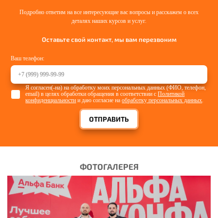
Подробно ответим на все интересующие вас вопросы и расскажем о всех
деталях наших курсов и услуг.
Оставьте свой контакт, мы вам перезвоним
Ваш телефон:
Я согласен(-на) на обработку моих персональных данных (ФИО, телефон,
email) в целях обработки обращения в соответствии с
Политикой
конфиденциальности
и даю согласие на
обработку персональных данных
.
ОТПРАВИТЬ
ФОТОГАЛЕРЕЯ