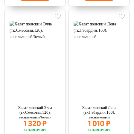
Халат женский Элла
Халат женский Лена
(тк.Смесовая,120),
(тк.Габардин,160),
васильковый/белый
васильковый
1 320 ₽
1 010 ₽
в наличии
в наличии