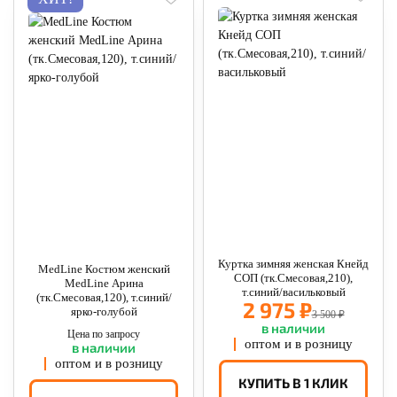
Куртка зимняя женская Кнейд
MedLine Костюм женский
СОП (тк.Смесовая,210),
MedLine Арина
т.синий/васильковый
(тк.Смесовая,120), т.синий/
2 975 ₽
ярко-голубой
3 500 ₽
в наличии
Цена по запросу
оптом и в розницу
в наличии
оптом и в розницу
КУПИТЬ В 1 КЛИК