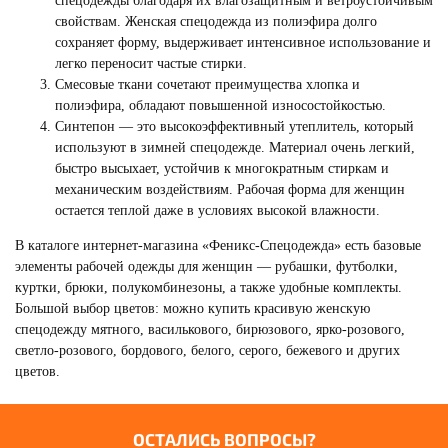
спецодежды благодаря их влагозащитным и ветроустойчивым
свойствам. Женская спецодежда из полиэфира долго
сохраняет форму, выдерживает интенсивное использование и
легко переносит частые стирки.
Смесовые ткани сочетают преимущества хлопка и
СПЕЦОДЕЖДА
полиэфира, обладают повышенной износостойкостью.
ДЕМИСЕЗОННАЯ
Синтепон — это высокоэффективный утеплитель, который
Смотреть
используют в зимней спецодежде. Материал очень легкий,
быстро высыхает, устойчив к многократным стиркам и
механическим воздействиям. Рабочая форма для женщин
остается теплой даже в условиях высокой влажности.
В каталоге интернет-магазина «Феникс-Спецодежда» есть базовые
элементы рабочей одежды для женщин — рубашки, футболки,
куртки, брюки, полукомбинезоны, а также удобные комплекты.
Большой выбор цветов: можно купить красивую женскую
спецодежду мятного, василькового, бирюзового, ярко-розового,
светло-розового, бордового, белого, серого, бежевого и других
цветов.
ОСТАЛИСЬ ВОПРОСЫ?