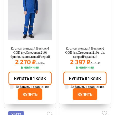
Костюм женский Веснис-1
Костюм женский Веснис-2
СОП (тк.Смесовая,210)
СОП (тк.Смесовая,210) п/к,
брюки, васильковый/серый
т.серый/красный
2 270 ₽
2 397 ₽
2 670 ₽
2 820 ₽
в наличии
в наличии
КУПИТЬ В 1 КЛИК
КУПИТЬ В 1 КЛИК
Добавить к сравнению
Добавить к сравнению
КУПИТЬ
КУПИТЬ
ХИТ!