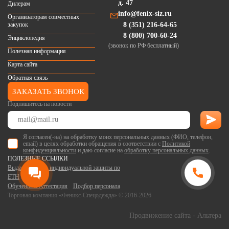
д. 47
Дилерам
info@fenix-siz.ru
Организаторам совместных
закупок
8 (351) 216-64-65
8 (800) 700-60-24
Энциклопедия
(звонок по РФ бесплатный)
Полезная информация
Карта сайта
Обратная связь
ЗАКАЗАТЬ ЗВОНОК
Подпишитесь на новости
Я согласен(-на) на обработку моих персональных данных (ФИО, телефон,
email) в целях обработки обращения в соответствии с
Политикой
конфиденциальности
и даю согласие на
обработку персональных данных
.
ПОЛЕЗНЫЕ ССЫЛКИ
Выдача средств индивидуальной защиты по
ЕТН
Обучение и Аттестация
Подбор персонала
Торговая компания «Феникс-Спецодежда» © 2016-2026
Продвижение сайта
- Альтера