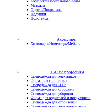
Комплекты постельного белья
Матрасы
Одеяла/Покрывала
Подушки
Полотенца
Аксессуары
Хозтовары/Инвентарь/Мебель
СИЗ по профессиям
Спецодежда для электриков
Форма для горничных
Спецодежда для ИТР
Спецодежда для сторожей
Спецодежда для уборщиц
Форма для водителей и погрузчиков
Спецодежда для строителей
Спецодежда для электромонтеров