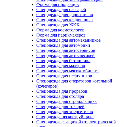
Форма для продавцов
Спецодежда для слесарей
Спецодежда для дорожников
Спецодежда для кладовщика
Спецодежда для ЖКХ
Форма для косметологов
Форма для парикмахеров
Спецодежда для автомеханников
Спецодежда для автомойки
Спецодежда для автосервисов
Спецодежда для автослесарей
Спецодежда для бетонщика
Спецодежда для маляров
Спецодежда для мясокомбината
Спецодежда для нефтяников
Спецодежда для операторов котельной
(кочегаров)
Спецодежда для прорабов
Спецодежда для столяра
Спецодежда для стропальщика
Спецодежда для токарей
Спецодежда для энергетиков
Спецодежда пескоструйщика
Спецодежда с защитой от электрической
дуги