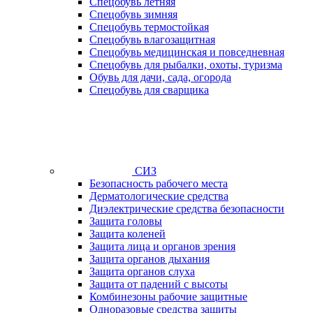
Спецобувь летняя
Спецобувь зимняя
Спецобувь термостойкая
Спецобувь влагозащитная
Спецобувь медицинская и повседневная
Спецобувь для рыбалки, охоты, туризма
Обувь для дачи, сада, огорода
Спецобувь для сварщика
СИЗ
Безопасность рабочего места
Дерматологические средства
Диэлектрические средства безопасности
Защита головы
Защита коленей
Защита лица и органов зрения
Защита органов дыхания
Защита органов слуха
Защита от падений с высоты
Комбинезоны рабочие защитные
Одноразовые средства защиты