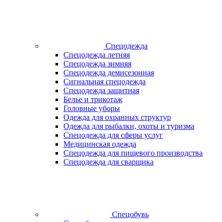
Спецодежда
Спецодежда летняя
Спецодежда зимняя
Спецодежда демисезонная
Сигнальная спецодежда
Спецодежда защитная
Белье и трикотаж
Головные уборы
Одежда для охранных структур
Одежда для рыбалки, охоты и туризма
Спецодежда для сферы услуг
Медицинская одежда
Спецодежда для пищевого производства
Спецодежда для сварщика
Спецобувь