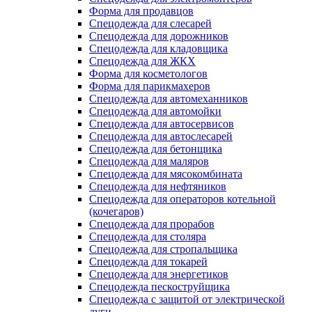
Форма для продавцов
Спецодежда для слесарей
Спецодежда для дорожников
Спецодежда для кладовщика
Спецодежда для ЖКХ
Форма для косметологов
Форма для парикмахеров
Спецодежда для автомеханников
Спецодежда для автомойки
Спецодежда для автосервисов
Спецодежда для автослесарей
Спецодежда для бетонщика
Спецодежда для маляров
Спецодежда для мясокомбината
Спецодежда для нефтяников
Спецодежда для операторов котельной
(кочегаров)
Спецодежда для прорабов
Спецодежда для столяра
Спецодежда для стропальщика
Спецодежда для токарей
Спецодежда для энергетиков
Спецодежда пескоструйщика
Спецодежда с защитой от электрической
дуги