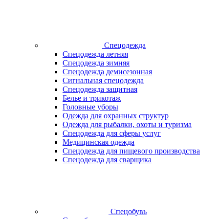
Спецодежда
Спецодежда летняя
Спецодежда зимняя
Спецодежда демисезонная
Сигнальная спецодежда
Спецодежда защитная
Белье и трикотаж
Головные уборы
Одежда для охранных структур
Одежда для рыбалки, охоты и туризма
Спецодежда для сферы услуг
Медицинская одежда
Спецодежда для пищевого производства
Спецодежда для сварщика
Спецобувь