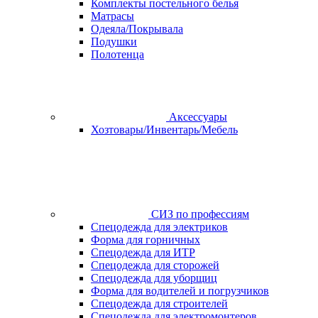
Комплекты постельного белья
Матрасы
Одеяла/Покрывала
Подушки
Полотенца
Аксессуары
Хозтовары/Инвентарь/Мебель
СИЗ по профессиям
Спецодежда для электриков
Форма для горничных
Спецодежда для ИТР
Спецодежда для сторожей
Спецодежда для уборщиц
Форма для водителей и погрузчиков
Спецодежда для строителей
Спецодежда для электромонтеров