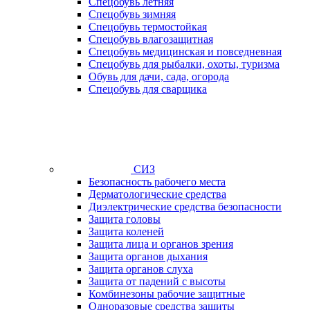
Спецобувь летняя
Спецобувь зимняя
Спецобувь термостойкая
Спецобувь влагозащитная
Спецобувь медицинская и повседневная
Спецобувь для рыбалки, охоты, туризма
Обувь для дачи, сада, огорода
Спецобувь для сварщика
СИЗ
Безопасность рабочего места
Дерматологические средства
Диэлектрические средства безопасности
Защита головы
Защита коленей
Защита лица и органов зрения
Защита органов дыхания
Защита органов слуха
Защита от падений с высоты
Комбинезоны рабочие защитные
Одноразовые средства защиты