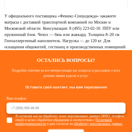
У официального поставщика «Феникс-Спецодежда» закажите
матрасы с доставкой транспортной компанией по Москве и
Московской области. Консультация: 8 (495) 223-02-10. ППУ или
пружинный блок. Чехол — бязь или жаккард. Толщина 8–20 см.
Гипоаллергенный наполнитель. Нагрузка — до 120 кг. Для
оснащения общежитий, гостиниц и производственных помещений.
ОСТАЛИСЬ ВОПРОСЫ?
Подробно ответим на все интересующие вас вопросы и расскажем о всех
деталях наших курсов и услуг.
ОДЕЯЛА/ПОКРЫВАЛА
Смотреть
Оставьте свой контакт, мы вам перезвоним
Ваш телефон:
Я согласен(-на) на обработку моих персональных данных (ФИО, телефон,
email) в целях обработки обращения в соответствии с
Политикой
конфиденциальности
и даю согласие на
обработку персональных данных
.