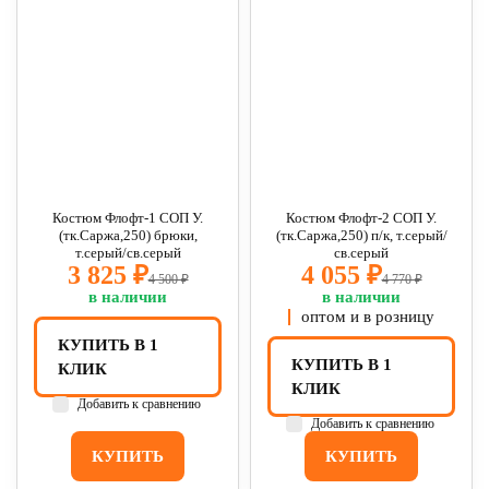
Костюм Флофт-1 СОП У.
Костюм Флофт-2 СОП У.
(тк.Саржа,250) брюки,
(тк.Саржа,250) п/к, т.серый/
т.серый/св.серый
св.серый
3 825 ₽
4 055 ₽
4 500 ₽
4 770 ₽
в наличии
в наличии
оптом и в розницу
КУПИТЬ В 1
КУПИТЬ В 1
КЛИК
КЛИК
Добавить к сравнению
Добавить к сравнению
КУПИТЬ
КУПИТЬ