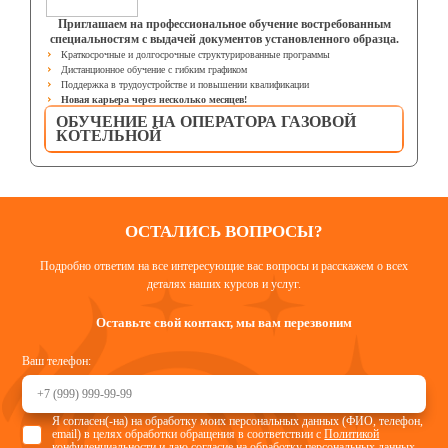
Приглашаем на профессиональное обучение востребованным
специальностям с выдачей документов установленного образца.
Краткосрочные и долгосрочные структурированные программы
Дистанционное обучение с гибким графиком
Поддержка в трудоустройстве и повышении квалификации
Новая карьера через несколько месяцев!
ОБУЧЕНИЕ НА ОПЕРАТОРА ГАЗОВОЙ
КОТЕЛЬНОЙ
ОСТАЛИСЬ ВОПРОСЫ?
Подробно ответим на все интересующие вас вопросы и расскажем о всех
деталях наших курсов и услуг.
Оставьте свой контакт, мы вам перезвоним
Ваш телефон:
Я согласен(-на) на обработку моих персональных данных (ФИО, телефон,
email) в целях обработки обращения в соответствии с
Политикой
конфиденциальности
и даю согласие на
обработку персональных данных
.