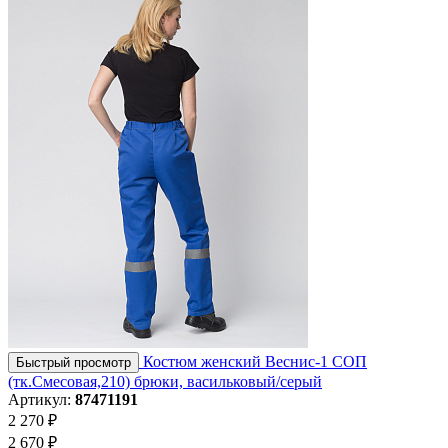
Костюм женский Веснис-1 СОП
Быстрый просмотр
(тк.Смесовая,210) брюки, васильковый/серый
Артикул:
87471191
2 270 ₽
2 670 ₽