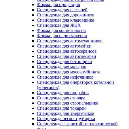
Форма для продавцов
Спецодежда для слесарей
Спецодежда для дорожников
Спецодежда для кладовщика
Спецодежда для ЖКХ
Форма для косметологов
Форма для парикмахеров
Спецодежда для автомеханников
Спецодежда для автомойки
Спецодежда для автосервисов
Спецодежда для автослесарей
Спецодежда для бетонщика
Спецодежда для маляров
Спецодежда для мясокомбината
Спецодежда для нефтяников
Спецодежда для операторов котельной
(кочегаров)
Спецодежда для прорабов
Спецодежда для столяра
Спецодежда для стропальщика
Спецодежда для токарей
Спецодежда для энергетиков
Спецодежда пескоструйщика
Спецодежда с защитой от электрической
дуги