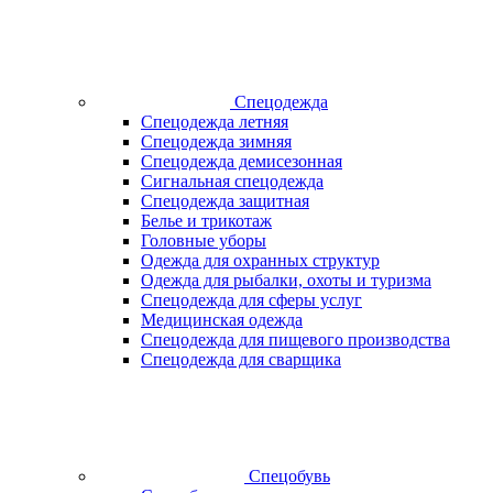
Спецодежда
Спецодежда летняя
Спецодежда зимняя
Спецодежда демисезонная
Сигнальная спецодежда
Спецодежда защитная
Белье и трикотаж
Головные уборы
Одежда для охранных структур
Одежда для рыбалки, охоты и туризма
Спецодежда для сферы услуг
Медицинская одежда
Спецодежда для пищевого производства
Спецодежда для сварщика
Спецобувь