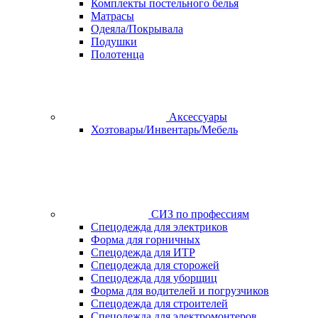
Комплекты постельного белья
Матрасы
Одеяла/Покрывала
Подушки
Полотенца
Аксессуары
Хозтовары/Инвентарь/Мебель
СИЗ по профессиям
Спецодежда для электриков
Форма для горничных
Спецодежда для ИТР
Спецодежда для сторожей
Спецодежда для уборщиц
Форма для водителей и погрузчиков
Спецодежда для строителей
Спецодежда для электромонтеров