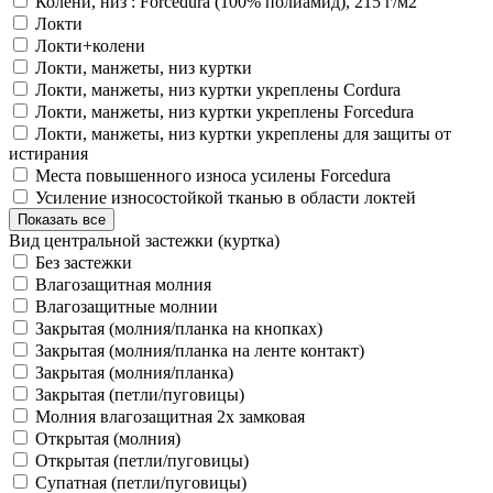
Колени, низ : Forcedura (100% полиамид), 215 г/м2
Локти
Локти+колени
Локти, манжеты, низ куртки
Локти, манжеты, низ куртки укреплены Cordura
Локти, манжеты, низ куртки укреплены Forcedura
Локти, манжеты, низ куртки укреплены для защиты от
истирания
Места повышенного износа усилены Forcedura
Усиление износостойкой тканью в области локтей
Показать все
Вид центральной застежки (куртка)
Без застежки
Влагозащитная молния
Влагозащитные молнии
Закрытая (молния/планка на кнопках)
Закрытая (молния/планка на ленте контакт)
Закрытая (молния/планка)
Закрытая (петли/пуговицы)
Молния влагозащитная 2х замковая
Открытая (молния)
Открытая (петли/пуговицы)
Супатная (петли/пуговицы)