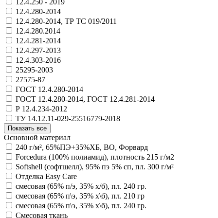
12.4.250 - 2019
12.4.280-2014
12.4.280-2014, ТР ТС 019/2011
12.4.280.2014
12.4.281-2014
12.4.297-2013
12.4.303-2016
25295-2003
27575-87
ГОСТ 12.4.280-2014
ГОСТ 12.4.280-2014, ГОСТ 12.4.281-2014
Р 12.4.234-2012
ТУ 14.12.11-029-25516779-2018
Показать все
Основной материал
240 г/м², 65%ПЭ+35%ХБ, ВО, Форвард
Forcedura (100% полиамид), плотность 215 г/м2
Softshell (софтшелл), 95% пэ 5% сп, пл. 300 г/м²
Отделка Easy Care
смесовая (65% п/э, 35% х/б), пл. 240 гр.
смесовая (65% п\э, 35% х\б), пл. 210 гр
смесовая (65% п\э, 35% х\б), пл. 240 гр.
Смесовая ткань