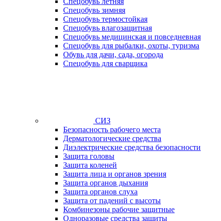
Спецобувь летняя
Спецобувь зимняя
Спецобувь термостойкая
Спецобувь влагозащитная
Спецобувь медицинская и повседневная
Спецобувь для рыбалки, охоты, туризма
Обувь для дачи, сада, огорода
Спецобувь для сварщика
СИЗ
Безопасность рабочего места
Дерматологические средства
Диэлектрические средства безопасности
Защита головы
Защита коленей
Защита лица и органов зрения
Защита органов дыхания
Защита органов слуха
Защита от падений с высоты
Комбинезоны рабочие защитные
Одноразовые средства защиты