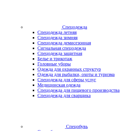
Спецодежда
Спецодежда летняя
Спецодежда зимняя
Спецодежда демисезонная
Сигнальная спецодежда
Спецодежда защитная
Белье и трикотаж
Головные уборы
Одежда для охранных структур
Одежда для рыбалки, охоты и туризма
Спецодежда для сферы услуг
Медицинская одежда
Спецодежда для пищевого производства
Спецодежда для сварщика
Спецобувь