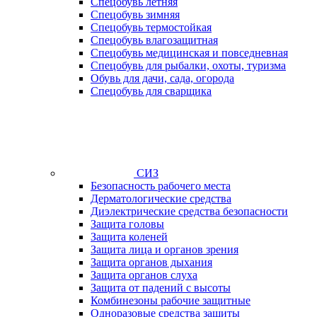
Спецобувь летняя
Спецобувь зимняя
Спецобувь термостойкая
Спецобувь влагозащитная
Спецобувь медицинская и повседневная
Спецобувь для рыбалки, охоты, туризма
Обувь для дачи, сада, огорода
Спецобувь для сварщика
СИЗ
Безопасность рабочего места
Дерматологические средства
Диэлектрические средства безопасности
Защита головы
Защита коленей
Защита лица и органов зрения
Защита органов дыхания
Защита органов слуха
Защита от падений с высоты
Комбинезоны рабочие защитные
Одноразовые средства защиты