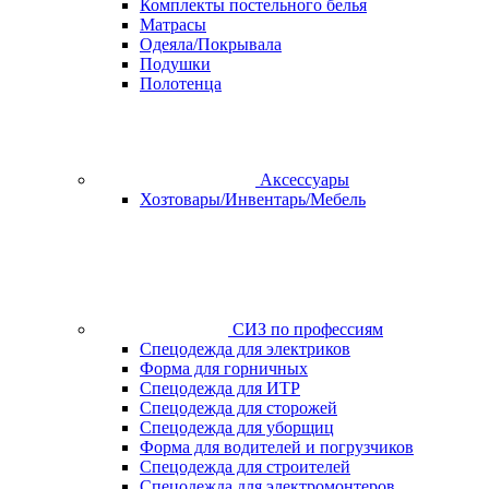
Комплекты постельного белья
Матрасы
Одеяла/Покрывала
Подушки
Полотенца
Аксессуары
Хозтовары/Инвентарь/Мебель
СИЗ по профессиям
Спецодежда для электриков
Форма для горничных
Спецодежда для ИТР
Спецодежда для сторожей
Спецодежда для уборщиц
Форма для водителей и погрузчиков
Спецодежда для строителей
Спецодежда для электромонтеров