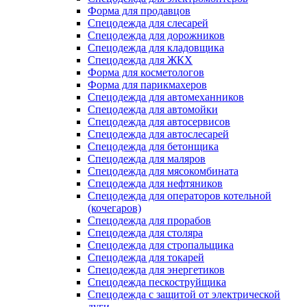
Форма для продавцов
Спецодежда для слесарей
Спецодежда для дорожников
Спецодежда для кладовщика
Спецодежда для ЖКХ
Форма для косметологов
Форма для парикмахеров
Спецодежда для автомеханников
Спецодежда для автомойки
Спецодежда для автосервисов
Спецодежда для автослесарей
Спецодежда для бетонщика
Спецодежда для маляров
Спецодежда для мясокомбината
Спецодежда для нефтяников
Спецодежда для операторов котельной
(кочегаров)
Спецодежда для прорабов
Спецодежда для столяра
Спецодежда для стропальщика
Спецодежда для токарей
Спецодежда для энергетиков
Спецодежда пескоструйщика
Спецодежда с защитой от электрической
дуги