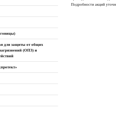
Подробности акций уточн
уговицы)
я для защиты от общих
загрязнений (ОПЗ) и
ействий
кпротект»