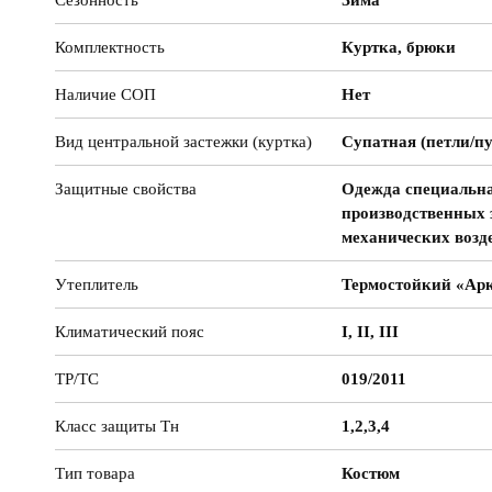
Сезонность
Зима
Комплектность
Куртка, брюки
Наличие СОП
Нет
Вид центральной застежки (куртка)
Супатная (петли/п
Защитные свойства
Одежда специальна
производственных 
механических возд
Утеплитель
Термостойкий «Ар
Климатический пояс
I, II, III
ТР/ТС
019/2011
Класс защиты Тн
1,2,3,4
Тип товара
Костюм