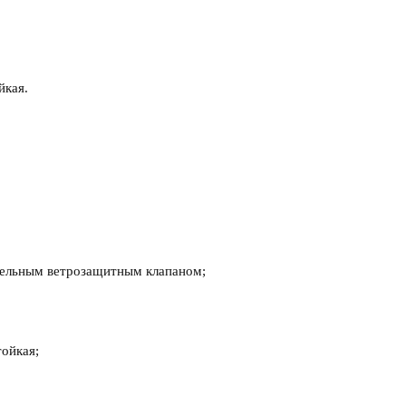
йкая.
тельным ветрозащитным клапаном;
ойкая;