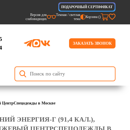
ПОДАРОЧНЫЙ СЕРТИФИКАТ
Версия для
Темная / светлая
Корзина (
)
слабовидящих
тема
5
ЗАКАЗАТЬ ЗВОНОК
4
ый ЦентрСпецодежды в Москве
Й ЭНЕРГИЯ-Г (91,4 КАЛ.),
АНЖЕВЫЙ ЦЕНТРСПЕЦОДЕЖДЫ В