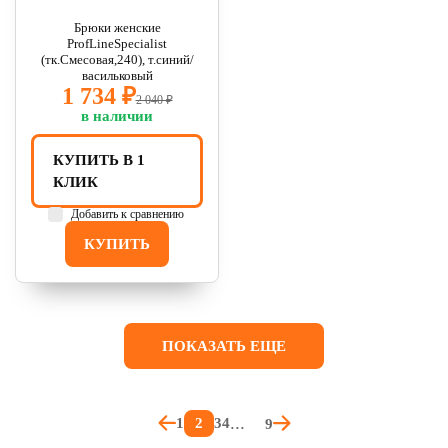
Брюки женские
ProfLineSpecialist
(тк.Смесовая,240), т.синий/
васильковый
1 734 ₽
2 040 ₽
в наличии
КУПИТЬ В 1
КЛИК
Добавить к сравнению
КУПИТЬ
ПОКАЗАТЬ ЕЩЕ
2
1
3
4
9