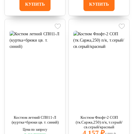
КУПИТЬ
КУПИТЬ
Костюм летний СП011-Л
Костюм Флофт-2 СОП
(куртка+брюки цв. т. синий)
(тк.Саржа,250) п/к, т.серый/
св.серый/красный
Цена по запросу
4 157 ₽