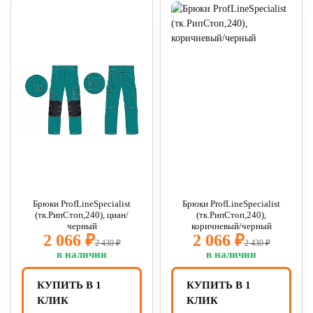
Брюки ProfLineSpecialist
Брюки ProfLineSpecialist
(тк.РипСтоп,240), циан/
(тк.РипСтоп,240),
черный
коричневый/черный
2 066 ₽
2 066 ₽
2 430 ₽
2 430 ₽
в наличии
в наличии
КУПИТЬ В 1
КУПИТЬ В 1
КЛИК
КЛИК