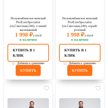
Полукомбинезон женский
Полукомбинезон женский
ProfLineSpecialist
ProfLineSpecialist
(тк.Смесовая,240), т.синий/
(тк.Смесовая,240), серый/
васильковый
розовый
1 998 ₽
1 998 ₽
2 350 ₽
2 350 ₽
в наличии
в наличии
КУПИТЬ В 1
КУПИТЬ В 1
КЛИК
КЛИК
Добавить к сравнению
Добавить к сравнению
КУПИТЬ
КУПИТЬ