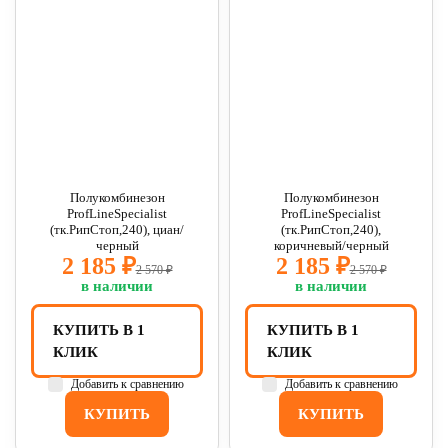
Полукомбинезон
Полукомбинезон
ProfLineSpecialist
ProfLineSpecialist
(тк.РипСтоп,240), циан/
(тк.РипСтоп,240),
черный
коричневый/черный
2 185 ₽
2 185 ₽
2 570 ₽
2 570 ₽
в наличии
в наличии
КУПИТЬ В 1
КУПИТЬ В 1
КЛИК
КЛИК
Добавить к сравнению
Добавить к сравнению
КУПИТЬ
КУПИТЬ