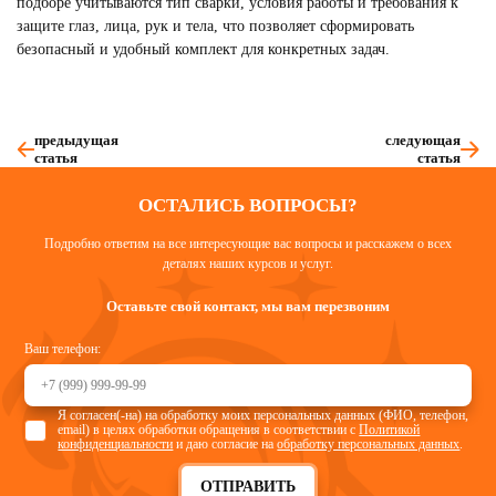
подборе учитываются тип сварки, условия работы и требования к
защите глаз, лица, рук и тела, что позволяет сформировать
безопасный и удобный комплект для конкретных задач.
предыдущая
следующая
статья
статья
ОСТАЛИСЬ ВОПРОСЫ?
Подробно ответим на все интересующие вас вопросы и расскажем о всех
деталях наших курсов и услуг.
Оставьте свой контакт, мы вам перезвоним
Ваш телефон:
Я согласен(-на) на обработку моих персональных данных (ФИО, телефон,
email) в целях обработки обращения в соответствии с
Политикой
конфиденциальности
и даю согласие на
обработку персональных данных
.
ОТПРАВИТЬ