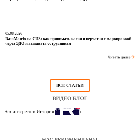
05.08.2026
04
DataMatrix на СИЗ: как принимать каски и перчатки с маркировкой
Ш
через ЭДО и выдавать сотрудникам
ра
Читать далее
ВСЕ СТАТЬИ
ВИДЕО БЛОГ
Это интересно: История противогаза
НАС РЕКОМЕНДУЮТ