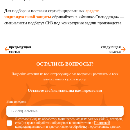
Для подбора и поставки сертифицированных
средств
индивидуальной защиты
обращайтесь в «Феникс-Спецодежда» —
специалисты подберут СИЗ под конкретрные задачи производства.
предыдущая
следующая
статья
статья
ОСТАЛИСЬ ВОПРОСЫ?
Подробно ответим на все интересующие вас вопросы и расскажем о всех
деталях наших курсов и услуг.
Оставьте свой контакт, мы вам перезвоним
Ваш телефон:
Я согласен(-на) на обработку моих персональных данных (ФИО, телефон,
email) в целях обработки обращения в соответствии с
Политикой
конфиденциальности
и даю согласие на
обработку персональных данных
.