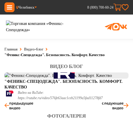
Челябинск
8 (800) 700-60-24
Главная
Видео-блог
"Феникс-Спецодежда". Безопасность. Комфорт. Качество
ВИДЕО БЛОГ
"ФЕНИКС-СПЕЦОДЕЖДА". БЕЗОПАСНОСТЬ. КОМФОРТ.
КАЧЕСТВО
Видео на RuTube:
https://rutube.ru/video/576fe63aac1ceb21199a5fad11278fd7
предыдущее
следующее
видео
видео
ФОТОГАЛЕРЕЯ