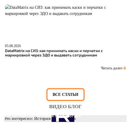
05.08.2026
04
DataMatrix на СИЗ: как принимать каски и перчатки с
Ш
маркировкой через ЭДО и выдавать сотрудникам
р
Читать далее
ВСЕ СТАТЬИ
ВИДЕО БЛОГ
Это интересно: История противогаза