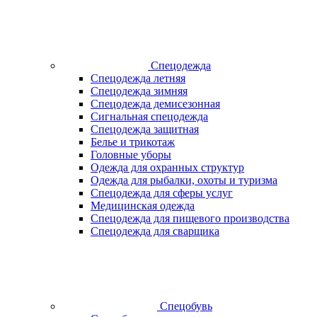
Спецодежда
Спецодежда летняя
Спецодежда зимняя
Спецодежда демисезонная
Сигнальная спецодежда
Спецодежда защитная
Белье и трикотаж
Головные уборы
Одежда для охранных структур
Одежда для рыбалки, охоты и туризма
Спецодежда для сферы услуг
Медицинская одежда
Спецодежда для пищевого производства
Спецодежда для сварщика
Спецобувь