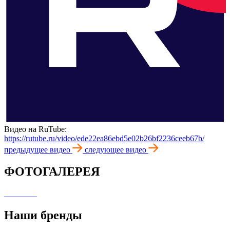
Видео на RuTube:
https://rutube.ru/video/ede22ea86ebd5e02b26bf2236ceeb67b/
предыдущее видео
следующее видео
ФОТОГАЛЕРЕЯ
Наши бренды