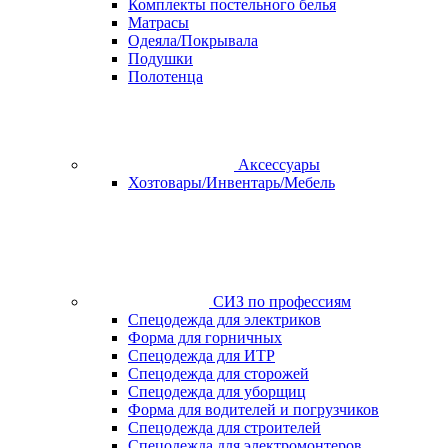
Комплекты постельного белья
Матрасы
Одеяла/Покрывала
Подушки
Полотенца
Аксессуары
Хозтовары/Инвентарь/Мебель
СИЗ по профессиям
Спецодежда для электриков
Форма для горничных
Спецодежда для ИТР
Спецодежда для сторожей
Спецодежда для уборщиц
Форма для водителей и погрузчиков
Спецодежда для строителей
Спецодежда для электромонтеров