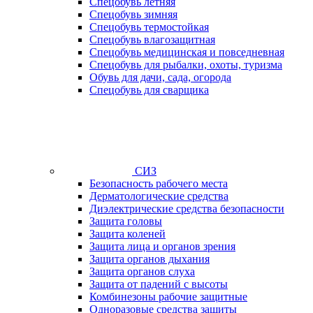
Спецобувь летняя
Спецобувь зимняя
Спецобувь термостойкая
Спецобувь влагозащитная
Спецобувь медицинская и повседневная
Спецобувь для рыбалки, охоты, туризма
Обувь для дачи, сада, огорода
Спецобувь для сварщика
СИЗ
Безопасность рабочего места
Дерматологические средства
Диэлектрические средства безопасности
Защита головы
Защита коленей
Защита лица и органов зрения
Защита органов дыхания
Защита органов слуха
Защита от падений с высоты
Комбинезоны рабочие защитные
Одноразовые средства защиты