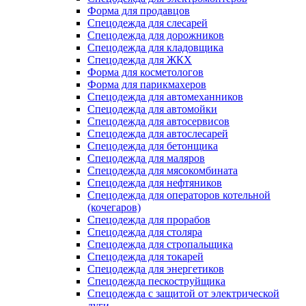
Форма для продавцов
Спецодежда для слесарей
Спецодежда для дорожников
Спецодежда для кладовщика
Спецодежда для ЖКХ
Форма для косметологов
Форма для парикмахеров
Спецодежда для автомеханников
Спецодежда для автомойки
Спецодежда для автосервисов
Спецодежда для автослесарей
Спецодежда для бетонщика
Спецодежда для маляров
Спецодежда для мясокомбината
Спецодежда для нефтяников
Спецодежда для операторов котельной
(кочегаров)
Спецодежда для прорабов
Спецодежда для столяра
Спецодежда для стропальщика
Спецодежда для токарей
Спецодежда для энергетиков
Спецодежда пескоструйщика
Спецодежда с защитой от электрической
дуги