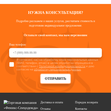
НУЖНА КОНСУЛЬТАЦИЯ?
Подробно расскажем о наших услугах, рассчитаем стоимость и
подготовим индивидуальное предложение.
Оставьте свой контакт, мы вам перезвоним
Ваш телефон:
Я согласен(-на) на обработку моих персональных данных
(ФИО, телефон, email) в целях обработки обращения в
соответствии с
Политикой конфиденциальности
и даю
согласие на
обработку персональных данных
.
ОТПРАВИТЬ
Доставка и оплата
Порядок возврата
Отзывы
Контакты