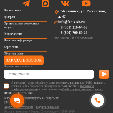
Поставщикам
г. Челябинск, ул. Российская,
д. 47
Дилерам
info@fenix-siz.ru
Организаторам совместных
закупок
8 (351) 216-64-65
8 (800) 700-60-24
Энциклопедия
(звонок по РФ бесплатный)
Полезная информация
Карта сайта
Обратная связь
ЗАКАЗАТЬ ЗВОНОК
Подпишитесь на новости
Я согласен(-на) на обработку моих персональных данных (ФИО, телефон,
email) в целях обработки обращения в соответствии с
Политикой
конфиденциальности
и даю согласие на
обработку персональных данных
.
ПОЛЕЗНЫЕ ССЫЛКИ
Выдача средств индивидуальной защиты по
ЕТН
Обучение и Аттестация
Подбор персонала
Торговая компания «Феникс-Спецодежда» © 2016-2026