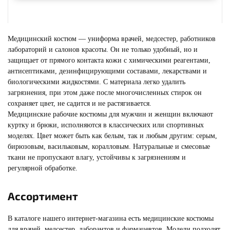
Медицинский костюм — униформа врачей, медсестер, работников
лабораторий и салонов красоты. Он не только удобный, но и
защищает от прямого контакта кожи с химическими реагентами,
антисептиками, дезинфицирующими составами, лекарствами и
биологическими жидкостями. С материала легко удалить
загрязнения, при этом даже после многочисленных стирок он
сохраняет цвет, не садится и не растягивается.
Медицинские рабочие костюмы для мужчин и женщин включают
куртку и брюки, исполняются в классических или спортивных
моделях. Цвет может быть как белым, так и любым другим: серым,
МЕДИЦИНСКИЕ БРЮКИ
бирюзовым, васильковым, коралловым. Натуральные и смесовые
Смотреть
ткани не пропускают влагу, устойчивы к загрязнениям и
регулярной обработке.
Ассортимент
В каталоге нашего интернет-магазина есть медицинские костюмы
для врачей, медсестер, лаборантов и фармацевтов. Модели подходят