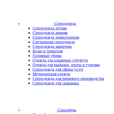
Спецодежда
Спецодежда летняя
Спецодежда зимняя
Спецодежда демисезонная
Сигнальная спецодежда
Спецодежда защитная
Белье и трикотаж
Головные уборы
Одежда для охранных структур
Одежда для рыбалки, охоты и туризма
Спецодежда для сферы услуг
Медицинская одежда
Спецодежда для пищевого производства
Спецодежда для сварщика
Спецобувь