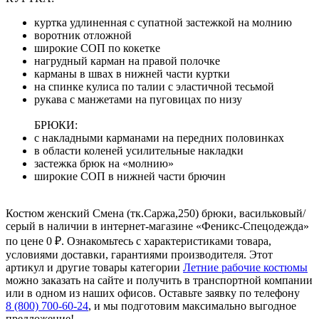
куртка удлиненная с супатной застежкой на молнию
воротник отложной
широкие СОП по кокетке
нагрудный карман на правой полочке
карманы в швах в нижней части куртки
на спинке кулиса по талии с эластичной тесьмой
рукава с манжетами на пуговицах по низу
БРЮКИ:
с накладными карманами на передних половинках
в области коленей усилительные накладки
застежка брюк на «молнию»
широкие СОП в нижней части брючин
Костюм женский Смена (тк.Саржа,250) брюки, васильковый/
серый в наличии в интернет-магазине «Феникс-Спецодежда»
по цене 0 ₽. Ознакомьтесь с характеристиками товара,
условиями доставки, гарантиями производителя. Этот
артикул и другие товары категории
Летние рабочие костюмы
можно заказать на сайте и получить в транспортной компании
или в одном из наших офисов. Оставьте заявку по телефону
8 (800) 700-60-24
,
и мы подготовим максимально выгодное
предложение!