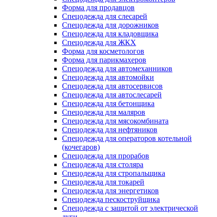
Форма для продавцов
Спецодежда для слесарей
Спецодежда для дорожников
Спецодежда для кладовщика
Спецодежда для ЖКХ
Форма для косметологов
Форма для парикмахеров
Спецодежда для автомеханников
Спецодежда для автомойки
Спецодежда для автосервисов
Спецодежда для автослесарей
Спецодежда для бетонщика
Спецодежда для маляров
Спецодежда для мясокомбината
Спецодежда для нефтяников
Спецодежда для операторов котельной
(кочегаров)
Спецодежда для прорабов
Спецодежда для столяра
Спецодежда для стропальщика
Спецодежда для токарей
Спецодежда для энергетиков
Спецодежда пескоструйщика
Спецодежда с защитой от электрической
дуги