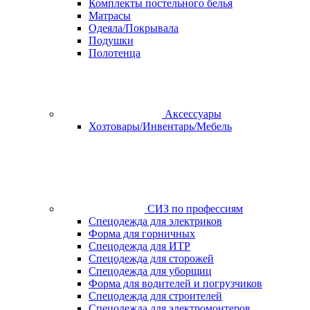
Комплекты постельного белья
Матрасы
Одеяла/Покрывала
Подушки
Полотенца
Аксессуары
Хозтовары/Инвентарь/Мебель
СИЗ по профессиям
Спецодежда для электриков
Форма для горничных
Спецодежда для ИТР
Спецодежда для сторожей
Спецодежда для уборщиц
Форма для водителей и погрузчиков
Спецодежда для строителей
Спецодежда для электромонтеров