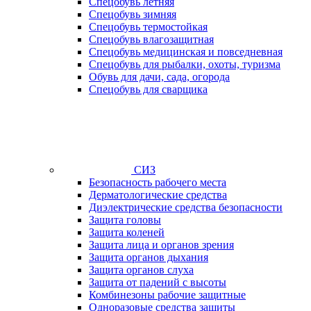
Спецобувь летняя
Спецобувь зимняя
Спецобувь термостойкая
Спецобувь влагозащитная
Спецобувь медицинская и повседневная
Спецобувь для рыбалки, охоты, туризма
Обувь для дачи, сада, огорода
Спецобувь для сварщика
СИЗ
Безопасность рабочего места
Дерматологические средства
Диэлектрические средства безопасности
Защита головы
Защита коленей
Защита лица и органов зрения
Защита органов дыхания
Защита органов слуха
Защита от падений с высоты
Комбинезоны рабочие защитные
Одноразовые средства защиты