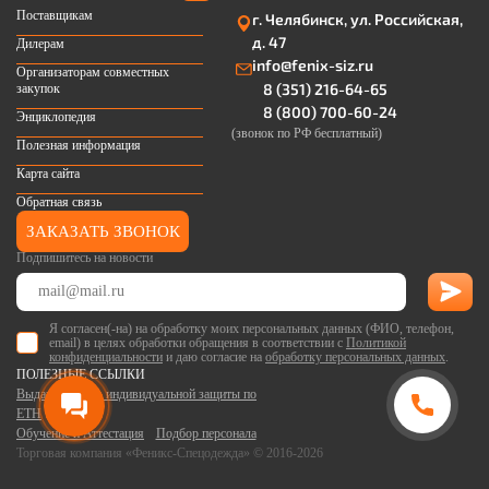
Поставщикам
г. Челябинск, ул. Российская,
д. 47
Дилерам
info@fenix-siz.ru
Организаторам совместных
8 (351) 216-64-65
закупок
8 (800) 700-60-24
Энциклопедия
(звонок по РФ бесплатный)
Полезная информация
Карта сайта
Обратная связь
ЗАКАЗАТЬ ЗВОНОК
Подпишитесь на новости
Я согласен(-на) на обработку моих персональных данных (ФИО, телефон,
email) в целях обработки обращения в соответствии с
Политикой
конфиденциальности
и даю согласие на
обработку персональных данных
.
ПОЛЕЗНЫЕ ССЫЛКИ
Выдача средств индивидуальной защиты по
ЕТН
Обучение и Аттестация
Подбор персонала
Торговая компания «Феникс-Спецодежда» © 2016-2026