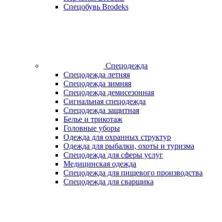
Спецобувь Brodeks
Спецодежда
Спецодежда летняя
Спецодежда зимняя
Спецодежда демисезонная
Сигнальная спецодежда
Спецодежда защитная
Белье и трикотаж
Головные уборы
Одежда для охранных структур
Одежда для рыбалки, охоты и туризма
Спецодежда для сферы услуг
Медицинская одежда
Спецодежда для пищевого производства
Спецодежда для сварщика