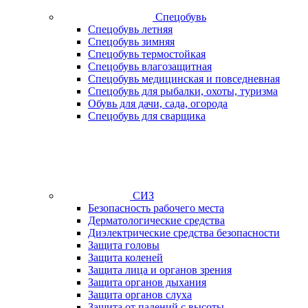
Спецобувь
Спецобувь летняя
Спецобувь зимняя
Спецобувь термостойкая
Спецобувь влагозащитная
Спецобувь медицинская и повседневная
Спецобувь для рыбалки, охоты, туризма
Обувь для дачи, сада, огорода
Спецобувь для сварщика
СИЗ
Безопасность рабочего места
Дерматологические средства
Диэлектрические средства безопасности
Защита головы
Защита коленей
Защита лица и органов зрения
Защита органов дыхания
Защита органов слуха
Защита от падений с высоты