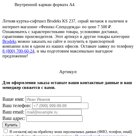
Внутренний карман формата А4.
Летняя куртка-софтшел Brodeks KS 237, серый меланж в наличии в
интернет-магазине «Феникс-Спецодежда» по цене 7 500 ₽.
Ознакомьтесь с характеристиками товара, условиями доставки,
гарантиями производителя. Этот артикул и другие товары категории
Brodeks
можно заказать на сайте и получить в транспортной
компании или в одном из наших офисов. Оставьте заявку по телефону
8 (800) 700-60-24
,
и мы подготовим максимально выгодное
предложение!
Артикул:
4.8
читать отзывы
Для оформления заказа оставьте ваши контактные данные и наш
менеджер свяжется с вами.
4.7
читать отзывы
Ваше имя:
4.5
читать отзывы
Ваш телефон:
Ваш email:
Ваш адрес:
Купить
Я согласен(-на) на обработку моих персональных данных (ФИО, телефон, email)