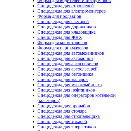
Форма для водителей и погрузчиков
Спецодежда для строителей
Спецодежда для электромонтеров
Форма для продавцов
Спецодежда для слесарей
Спецодежда для дорожников
Спецодежда для кладовщика
Спецодежда для ЖКХ
Форма для косметологов
Форма для парикмахеров
Спецодежда для автомеханников
Спецодежда для автомойки
Спецодежда для автосервисов
Спецодежда для автослесарей
Спецодежда для бетонщика
Спецодежда для маляров
Спецодежда для мясокомбината
Спецодежда для нефтяников
Спецодежда для операторов котельной
(кочегаров)
Спецодежда для прорабов
Спецодежда для столяра
Спецодежда для стропальщика
Спецодежда для токарей
Спецодежда для энергетиков