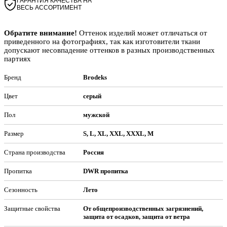
ГАРАНТИЯ КАЧЕСТВА НА
ВЕСЬ АССОРТИМЕНТ
Обратите внимание!
Оттенок изделий может отличаться от
приведенного на фотографиях, так как изготовители ткани
допускают несовпадение оттенков в разных производственных
партиях
Бренд
Brodeks
Цвет
серый
Пол
мужской
Размер
S, L, XL, XXL, XXXL, M
Страна производства
Россия
Пропитка
DWR пропитка
Сезонность
Лето
Защитные свойства
От общепроизводственных загрязнений,
защита от осадков, защита от ветра